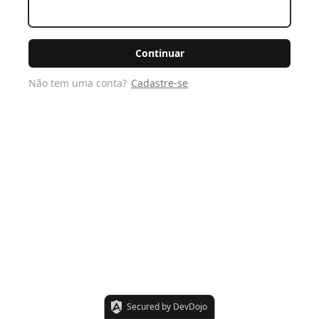
Continuar
Não tem uma conta?
Cadastre-se
Secured by DevDojo